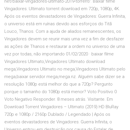
net/baixar-vingadores-ultimato-2019-torrent/. Baixar filme
Vingadores: Ultimato torrent download em 720p, 1080p, 4K.
Após os eventos devastadores de Vingadores: Guerra Infinita,
o universo está em ruínas devido aos esforços do Titã
Louco, Thanos. Com a ajuda de aliados remanescentes, os
Vingadores devem se reunir mais uma vez a fim de desfazer
as ações de Thanos e restaurar a ordem no universo de uma
vez por todas, não importando 01/02/2020 · baixar filme
Vingadores Ultimato,Vingadores Ultimato download
mega,Vingadores Ultimato no mega,Vingadores Ultimato pelo
mega,baixar servidor mega,mega.nz. Alguém sabe dizer se a
resolução 1080p está melhor do que a 720p? Pergunto
porque o tamanho do 1080p está menor? Voto Positivo 0
Voto Negativo Responder. 8 meses atrás. Visitante. Em
Download Torrent Vingadores – Ultimato (2019) HD BluRay
720p e 1080p / 2160p Dublado / Legendado | Após os
eventos devastadores de Vingadores: Guerra Infinita, o
Universo entrou em destruição por causa do Estalar de