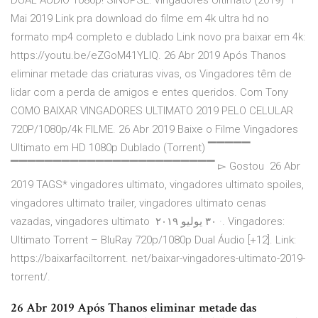
DUAL ÁUDIO 1080p! SINOPSE: Vingadores Ultimato (2019) 1
Mai 2019 Link pra download do filme em 4k ultra hd no
formato mp4 completo e dublado Link novo pra baixar em 4k:
https://youtu.be/eZGoM41YLIQ. 26 Abr 2019 Após Thanos
eliminar metade das criaturas vivas, os Vingadores têm de
lidar com a perda de amigos e entes queridos. Com Tony
COMO BAIXAR VINGADORES ULTIMATO 2019 PELO CELULAR
720P/1080p/4k FILME. 26 Abr 2019 Baixe o Filme Vingadores
Ultimato em HD 1080p Dublado (Torrent) ▔▔▔▔▔
▔▔▔▔▔▔▔▔▔▔▔▔▔▔▔▔▔▔▔▔▔▔▔▔ ▻ Gostou 26 Abr
2019 TAGS* vingadores ultimato, vingadores ultimato spoiles,
vingadores ultimato trailer, vingadores ultimato cenas
vazadas, vingadores ultimato ٣٠ يوليو ٢٠١٩ ·. Vingadores:
Ultimato Torrent – BluRay 720p/1080p Dual Áudio [+12]. Link:
https://baixarfaciltorrent. net/baixar-vingadores-ultimato-2019-
torrent/.
26 Abr 2019 Após Thanos eliminar metade das