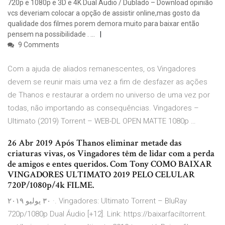
720p e 1080p e 3D e 4K Dual Áudio / Dublado – Download opinião
vcs deveriam colocar a opção de assistir online,mas gosto da
qualidade dos filmes porem demora muito para baixar então
pensem na possibilidade . …
9 Comments
Com a ajuda de aliados remanescentes, os Vingadores
devem se reunir mais uma vez a fim de desfazer as ações
de Thanos e restaurar a ordem no universo de uma vez por
todas, não importando as consequências. Vingadores –
Ultimato (2019) Torrent – WEB-DL OPEN MATTE 1080p …
26 Abr 2019 Após Thanos eliminar metade das
criaturas vivas, os Vingadores têm de lidar com a perda
de amigos e entes queridos. Com Tony COMO BAIXAR
VINGADORES ULTIMATO 2019 PELO CELULAR
720P/1080p/4k FILME.
٣٠ يوليو ٢٠١٩ ·. Vingadores: Ultimato Torrent – BluRay
720p/1080p Dual Áudio [+12]. Link: https://baixarfaciltorrent.