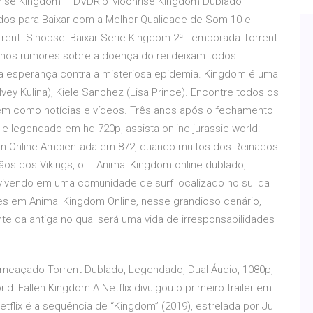
onrise Kingdom – DVDRip Moonrise Kingdom Dublado
ados para Baixar com a Melhor Qualidade de Som 10 e
rrent. Sinopse: Baixar Serie Kingdom 2ª Temporada Torrent
nhos rumores sobre a doença do rei deixam todos
ica esperança contra a misteriosa epidemia. Kingdom é uma
lvey Kulina), Kiele Sanchez (Lisa Prince). Encontre todos os
bem como notícias e vídeos. Três anos após o fechamento
 e legendado em hd 720p, assista online jurassic world:
dom Online Ambientada em 872, quando muitos dos Reinados
ãos dos Vikings, o … Animal Kingdom online dublado,
vivendo em uma comunidade de surf localizado no sul da
ares em Animal Kingdom Online, nesse grandioso cenário,
te da antiga no qual será uma vida de irresponsabilidades
 Ameaçado Torrent Dublado, Legendado, Dual Áudio, 1080p,
: Fallen Kingdom A Netflix divulgou o primeiro trailer em
tflix é a sequência de “Kingdom” (2019), estrelada por Ju