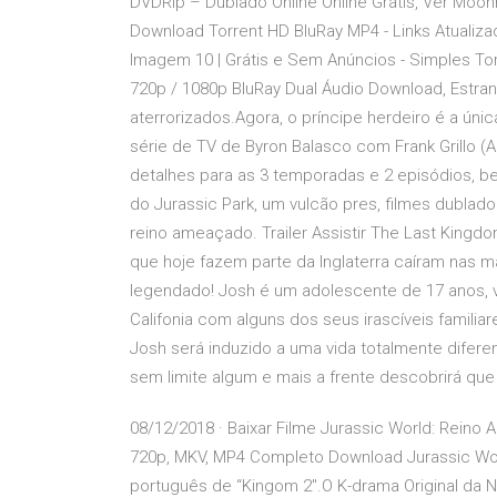
DVDRip – Dublado Online Online Grátis, Ver Mo
Download Torrent HD BluRay MP4 - Links Atualiz
Imagem 10 | Grátis e Sem Anúncios - Simples To
720p / 1080p BluRay Dual Áudio Download, Estra
aterrorizados.Agora, o príncipe herdeiro é a ún
série de TV de Byron Balasco com Frank Grillo (A
detalhes para as 3 temporadas e 2 episódios, 
do Jurassic Park, um vulcão pres, filmes dublado
reino ameaçado. Trailer Assistir The Last King
que hoje fazem parte da Inglaterra caíram nas m
legendado! Josh é um adolescente de 17 anos, 
Califonia com alguns dos seus irascíveis famili
Josh será induzido a uma vida totalmente diferen
sem limite algum e mais a frente descobrirá que
08/12/2018 · Baixar Filme Jurassic World: Reino
720p, MKV, MP4 Completo Download Jurassic World
português de “Kingom 2″.O K-drama Original da Ne