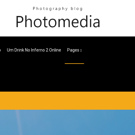
o
Um Drink No Inferno 2 Online
Pages