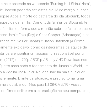
rama é baseado na webcomic “Burning Hell Shinui Nara”,
de Joseon poderão ser vistos dia 13 de março, quando
nopse Após a morte do patriarca do clã Slocumb, todos
despedida da família. Como toda família, os Slocumb tem
familiar, de forma que a reunião sobre o falecido acaba
ar Jamie Foxx (Ray) e Chris Cooper (Adaptação) e os
Prenda-me Se For Capaz) e Jason Bateman (A Última
tamente explosivo, como os integrantes da equipe de
ita, para encontrar um assassino, responsável por um
t (2012) em 720p / BDRip / Bluray / HD Download nos
. Quatro anos após o fechamento do Jurassic World, um
a vida na ilha Nublar. No local não há mais qualquer
vremente. Diante da situação, é preciso tomar uma
nimais ou abandoná-los para […] 08/07/2019 · Assistir
l de filmes online em alta resolução no seu computador,