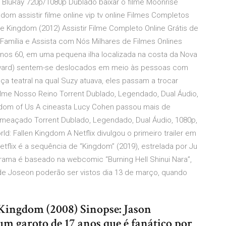
 BluRay 720p/1080p Dublado baixar o filme Moonrise
m assistir filme online vip tv online Filmes Completos
ise Kingdom (2012) Assistir Filme Completo Online Grátis de
 Família e Assista com Nós Milhares de Filmes Onlines
Anos 60, em uma pequena ilha localizada na costa da Nova
ayward) sentem-se deslocados em meio às pessoas com
teatral na qual Suzy atuava, eles passam a trocar
ilme Nosso Reino Torrent Dublado, Legendado, Dual Áudio,
dom of Us A cineasta Lucy Cohen passou mais de
 Ameaçado Torrent Dublado, Legendado, Dual Áudio, 1080p,
: Fallen Kingdom A Netflix divulgou o primeiro trailer em
tflix é a sequência de “Kingdom” (2019), estrelada por Ju
rama é baseado na webcomic “Burning Hell Shinui Nara”,
de Joseon poderão ser vistos dia 13 de março, quando
Kingdom (2008) Sinopse: Jason
m garoto de 17 anos que é fanático por