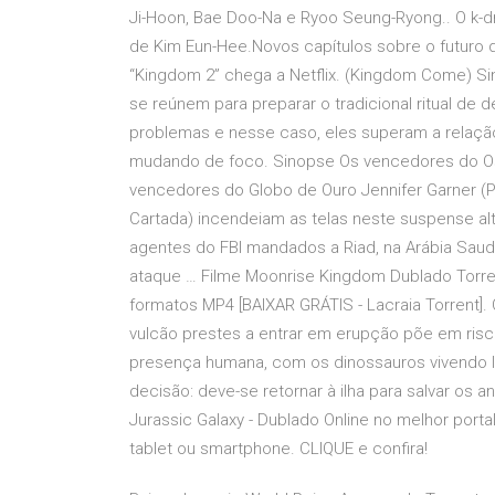
Ji-Hoon, Bae Doo-Na e Ryoo Seung-Ryong.. O k-d
de Kim Eun-Hee.Novos capítulos sobre o futuro 
“Kingdom 2” chega a Netflix. (Kingdom Come) Si
se reúnem para preparar o tradicional ritual de 
problemas e nesse caso, eles superam a relação 
mudando de foco. Sinopse Os vencedores do Osc
vencedores do Globo de Ouro Jennifer Garner (
Cartada) incendeiam as telas neste suspense al
agentes do FBI mandados a Riad, na Arábia Saud
ataque … Filme Moonrise Kingdom Dublado Torren
formatos MP4 [BAIXAR GRÁTIS - Lacraia Torrent]
vulcão prestes a entrar em erupção põe em risco 
presença humana, com os dinossauros vivendo li
decisão: deve-se retornar à ilha para salvar os a
Jurassic Galaxy - Dublado Online no melhor porta
tablet ou smartphone. CLIQUE e confira!