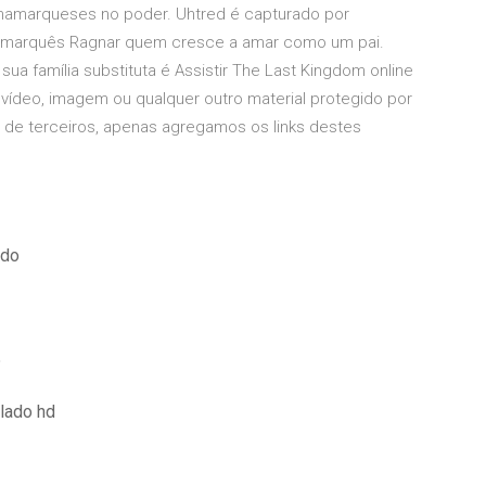
dinamarqueses no poder. Uhtred é capturado por
inamarquês Ragnar quem cresce a amar como um pai.
ua família substituta é Assistir The Last Kingdom online
ídeo, imagem ou qualquer outro material protegido por
ou de terceiros, apenas agregamos os links destes
ado
5
blado hd