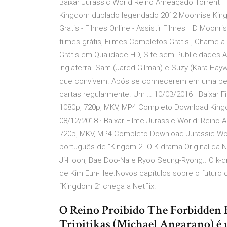
Baixar Jurassic World Reino Ameaçado Torrent –
Kingdom dublado legendado 2012 Moonrise Kingdo
Gratis - Filmes Online - Assistir Filmes HD Moonr
filmes grátis, Filmes Completos Gratis , Chame a
Grátis em Qualidade HD, Site sem Publicidades 
Inglaterra. Sam (Jared Gilman) e Suzy (Kara H
que convivem. Após se conhecerem em uma peça 
cartas regularmente. Um … 10/03/2016 · Baixar F
1080p, 720p, MKV, MP4 Completo Download King
08/12/2018 · Baixar Filme Jurassic World: Reino
720p, MKV, MP4 Completo Download Jurassic World
português de “Kingom 2″.O K-drama Original da Ne
Ji-Hoon, Bae Doo-Na e Ryoo Seung-Ryong.. O k-d
de Kim Eun-Hee.Novos capítulos sobre o futuro 
“Kingdom 2” chega a Netflix.
O Reino Proibido The Forbidden 
Tripitikas (Michael Angarano) é u