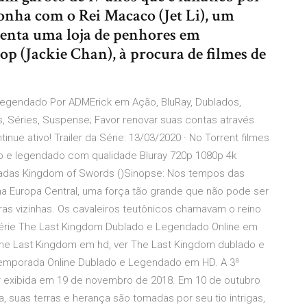
sonha com o Rei Macaco (Jet Li), um
quenta uma loja de penhores em
p (Jackie Chan), à procura de filmes de
gendado Por ADMErick em Ação, BluRay, Dublados,
 Séries, Suspense; Favor renovar suas contas através
nue ativo! Trailer da Série: 13/03/2020 · No Torrent filmes
ado e legendado com qualidade Bluray 720p 1080p 4k
adas Kingdom of Swords ()Sinopse: Nos tempos das
a Europa Central, uma força tão grande que não pode ser
rras vizinhas. Os cavaleiros teutônicos chamavam o reino
r Série The Last Kingdom Dublado e Legendado Online em
 The Last Kingdom em hd, ver The Last Kingdom dublado e
 Temporada Online Dublado e Legendado em HD. A 3ª
exibida em 19 de novembro de 2018. Em 10 de outubro
 suas terras e herança são tomadas por seu tio intrigas,