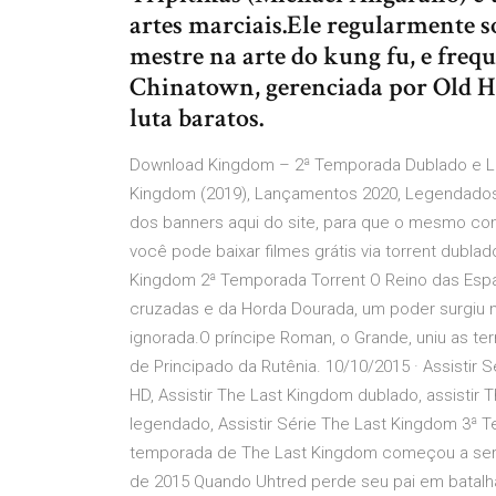
artes marciais.Ele regularmente 
mestre na arte do kung fu, e fre
Chinatown, gerenciada por Old Ho
luta baratos.
Download Kingdom – 2ª Temporada Dublado e Le
Kingdom (2019), Lançamentos 2020, Legendados,
dos banners aqui do site, para que o mesmo conti
você pode baixar filmes grátis via torrent dubl
Kingdom 2ª Temporada Torrent O Reino das Esp
cruzadas e da Horda Dourada, um poder surgiu n
ignorada.O príncipe Roman, o Grande, uniu as te
de Principado da Rutênia. 10/10/2015 · Assisti
HD, Assistir The Last Kingdom dublado, assistir
legendado, Assistir Série The Last Kingdom 3ª
temporada de The Last Kingdom começou a ser 
de 2015 Quando Uhtred perde seu pai em batalha,