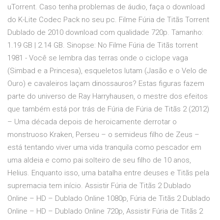
uTorrent. Caso tenha problemas de áudio, faça o download
do K-Lite Codec Pack no seu pc. Filme Fúria de Titãs Torrent
Dublado de 2010 download com qualidade 720p. Tamanho:
1.19 GB | 2.14 GB. Sinopse: No Filme Fúria de Titãs torrent
1981 - Você se lembra das terras onde o ciclope vaga
(Simbad e a Princesa), esqueletos lutam (Jasão e o Velo de
Ouro) e cavaleiros laçam dinossauros? Estas figuras fazem
parte do universo de Ray Harryhausen, o mestre dos efeitos
que também está por trás de Fúria de Fúria de Titãs 2 (2012)
– Uma década depois de heroicamente derrotar o
monstruoso Kraken, Perseu – o semideus filho de Zeus –
está tentando viver uma vida tranquila como pescador em
uma aldeia e como pai solteiro de seu filho de 10 anos,
Helius. Enquanto isso, uma batalha entre deuses e Titãs pela
supremacia tem início. Assistir Fúria de Titãs 2 Dublado
Online – HD – Dublado Online 1080p, Fúria de Titãs 2 Dublado
Online – HD – Dublado Online 720p, Assistir Fúria de Titãs 2