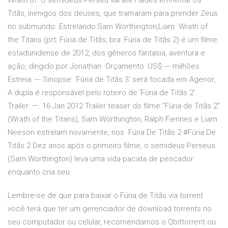
Wrath of O semideus Perseu vai até Hades enfrentar os
Titãs, inimigos dos deuses, que tramaram para prender Zeus
no submundo. Estrelando:Sam Worthington,Liam Wrath of
the Titans (prt: Fúria de Titãs; bra: Fúria de Titãs 2) é um filme
estadunidense de 2012, dos gêneros fantasia, aventura e
ação, dirigido por Jonathan Orçamento: US$ --- milhões
Estreia: --- Sinopse: 'Fúria de Titãs 3' será focada em Agenor,
A dupla é responsável pelo roteiro de 'Fúria de Titãs 2'.
Trailer: —. 16 Jan 2012 Trailer teaser do filme "Fúria de Titãs 2"
(Wrath of the Titans), Sam Worthington, Ralph Fiennes e Liam
Neeson estrelam novamente, nos Fúria De Titãs 2 #Fúria De
Titãs 2 Dez anos após o primeiro filme, o semideus Perseus
(Sam Worthington) leva uma vida pacata de pescador
enquanto cria seu
Lembre-se de que para baixar o Fúria de Titãs via torrent
você terá que ter um gerenciador de download torrents no
seu computador ou celular, recomendamos o Qbittorrent ou