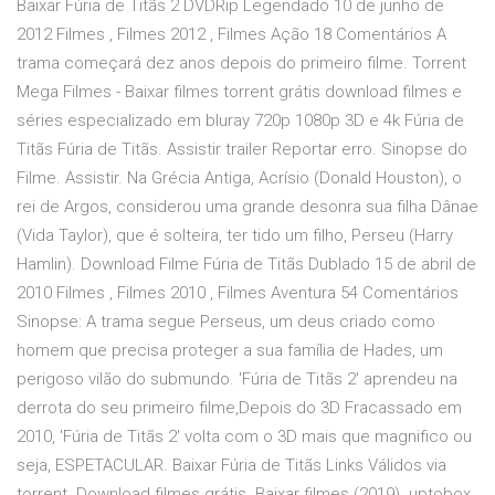
Baixar Fúria de Titãs 2 DVDRip Legendado 10 de junho de
2012 Filmes , Filmes 2012 , Filmes Ação 18 Comentários A
trama começará dez anos depois do primeiro filme. Torrent
Mega Filmes - Baixar filmes torrent grátis download filmes e
séries especializado em bluray 720p 1080p 3D e 4k Fúria de
Titãs Fúria de Titãs. Assistir trailer Reportar erro. Sinopse do
Filme. Assistir. Na Grécia Antiga, Acrísio (Donald Houston), o
rei de Argos, considerou uma grande desonra sua filha Dânae
(Vida Taylor), que é solteira, ter tido um filho, Perseu (Harry
Hamlin). Download Filme Fúria de Titãs Dublado 15 de abril de
2010 Filmes , Filmes 2010 , Filmes Aventura 54 Comentários
Sinopse: A trama segue Perseus, um deus criado como
homem que precisa proteger a sua família de Hades, um
perigoso vilão do submundo. 'Fúria de Titãs 2' aprendeu na
derrota do seu primeiro filme,Depois do 3D Fracassado em
2010, 'Fúria de Titãs 2' volta com o 3D mais que magnifico ou
seja, ESPETACULAR. Baixar Fúria de Titãs Links Válidos via
torrent. Download filmes grátis. Baixar filmes (2019). uptobox,